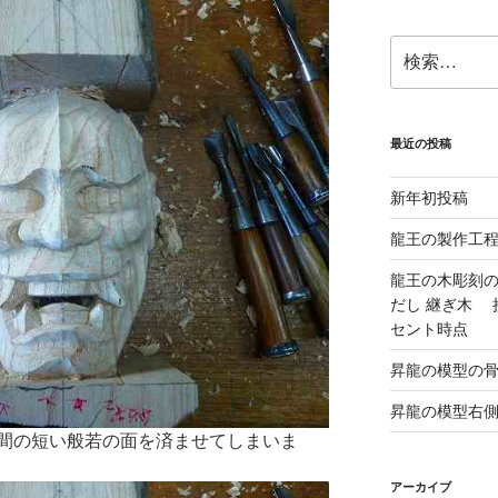
検
索:
最近の投稿
新年初投稿
龍王の製作工
龍王の木彫刻の
だし 継ぎ木 
セント時点
昇龍の模型の
昇龍の模型右
間の短い般若の面を済ませてしまいま
アーカイブ