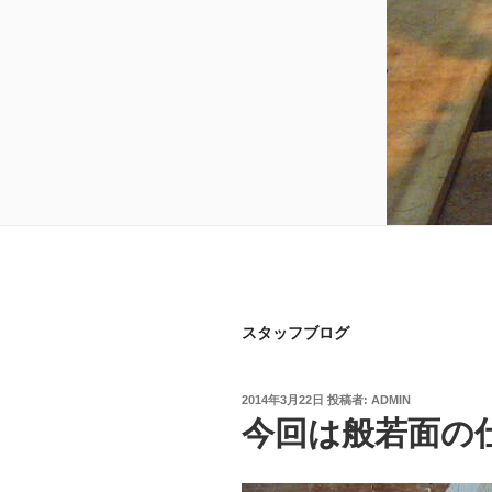
スタッフブログ
投
2014年3月22日
投稿者:
ADMIN
稿
今回は般若面の
日: