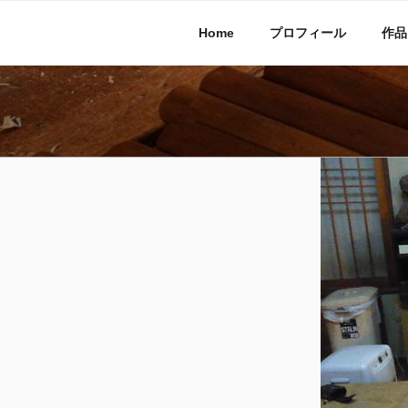
コ
ン
Home
プロフィール
作品
テ
ン
ツ
へ
木彫刻の北川
金沢の木彫刻 井波流彫刻と作品
ス
キ
製造・販売
ッ
プ