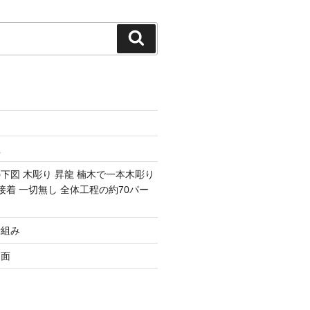
検
索
程
下図 木彫り 昇龍 楠木で一本木彫り
接着 一切無し 全体工程の約70パー
骨組み
側面