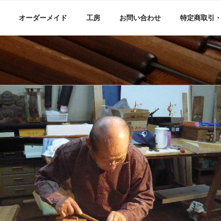
オーダーメイド
工房
お問い合わせ
特定商取引
彫刻 仏像・獅子頭・欄間（
紹介・販売（欄間,仏像,山車,獅子頭,不動明王など）。神社